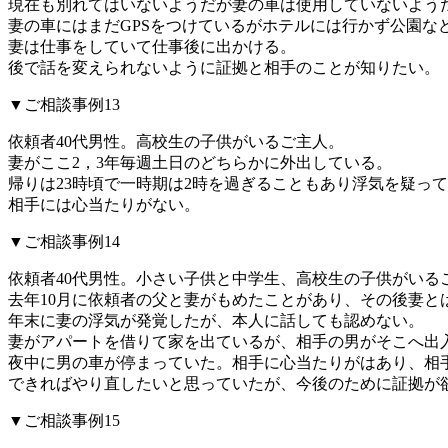
現在も別れてはいないようだが妻の車は使用していないよう
妻の車にはまだGPSをつけているがホテルには行かず公園な
妻は仕事をしていて仕事後に出かける。
後で話を変えられないように証拠と相手のことが知りたい。
▼ご相談事例13
依頼者40代男性。高校生の子供がいるご主人。
妻がここ2，3年毎週土日のどちらかに外出している。
帰りは23時頃で一時期は2時を過ぎることもあり浮気を疑っ
相手には心当たりがない。
▼ご相談事例14
依頼者40代男性。小さい子供と中学生、高校生の子供がいる
去年10月に依頼者の父と妻がもめたことがあり、その後妻と
年末に妻の浮気が発覚したが、本人に話しても認めない。
妻がアパートを借りて家を出ているが、相手の男がそこへ出
夜中に男の車が停まっていた。相手に心当たりがはあり、相
できればやり直したいと思っていたが、今後のために証拠が
▼ご相談事例15