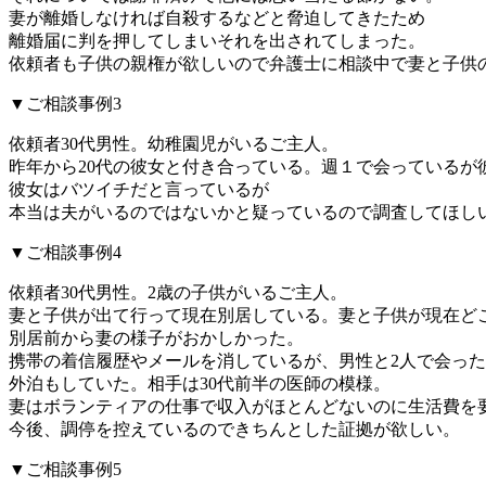
妻が離婚しなければ自殺するなどと脅迫してきたため
離婚届に判を押してしまいそれを出されてしまった。
依頼者も子供の親権が欲しいので弁護士に相談中で妻と子供
▼ご相談事例3
依頼者30代男性。幼稚園児がいるご主人。
昨年から20代の彼女と付き合っている。週１で会っているが
彼女はバツイチだと言っているが
本当は夫がいるのではないかと疑っているので調査してほし
▼ご相談事例4
依頼者30代男性。2歳の子供がいるご主人。
妻と子供が出て行って現在別居している。妻と子供が現在ど
別居前から妻の様子がおかしかった。
携帯の着信履歴やメールを消しているが、男性と2人で会っ
外泊もしていた。相手は30代前半の医師の模様。
妻はボランティアの仕事で収入がほとんどないのに生活費を
今後、調停を控えているのできちんとした証拠が欲しい。
▼ご相談事例5