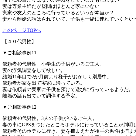
妻は専業主婦だが昼間はほとんど家にいない
実家や友人のところに行っているというが本当か？
妻から離婚の話はされていて、子供も一緒に連れていくとい
このページTOPへ
【４０代男性】
▼ご相談事例11
依頼者40代男性。小学生の子供がいるご主人。
妻の浮気調査をして欲しい。
結婚11年目で2か月前より様子がおかしく別居中。
依頼者が家を出て実家に帰っている。
妻は依頼者の実家に子供を預けて遊びに行っているようだ。
離婚の話も出ていて調停する予定。
▼ご相談事例12
依頼者40代男性。3人の子供がいるご主人。
妻の車にGPSをつけたところホテルに行っていることが判明
依頼者そのホテルに行き、妻を捕まえたが相手の男性は捕ま