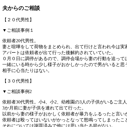
夫からのご相談
【２０代男性】
▼ご相談事例１
依頼者20代男性。
妻と喧嘩をして荷物をまとめられ、出て行けと言われ今は実
アパートは依頼者が出て行った後解約されていていた。
０月０日に調停があるので、調停会場から妻の行動を追って
一緒にいる時から少し様子がおかしかったので男がいると思
相手に心当たりはない。
【３０代男性】
▼ご相談事例2
依頼者30代男性。小4、小2、幼稚園の3人の子供がいるご主
3か月前に妻が子供を連れて出て行った。
以前から妻の様子がおかしく依頼者が暴力をふるったと言い
依頼者は殴ってはいないがかっとなって怒鳴ってしまったこ
それについては謝罪済みで他には思い当たる節がない。