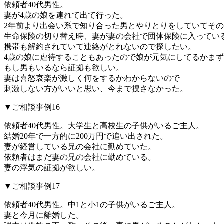
依頼者40代男性。
妻が4歳の娘を連れて出て行った。
2年前より出会い系で知り合った男とやりとりをしていてそ
生命保険の切り替え時、妻が妻の会社で団体保険に入ってい
携帯も解約されていて連絡がとれないので探したい。
4歳の娘に虐待することもあったので娘が元気にしてるかま
もし男もいるなら証拠も欲しい。
妻は喜怒哀楽が激しく何をするかわからないので
刺激しない方がいいと思い、今まで捜さなかった。
▼ご相談事例16
依頼者40代男性。大学生と高校生の子供がいるご主人。
結婚20年で一方的に200万円で追い出された。
妻が経営している兄の会社に勤めていた。
依頼者はまだ妻の兄の会社に勤めている。
妻の浮気の証拠が欲しい。
▼ご相談事例17
依頼者40代男性。中1と小1の子供がいるご主人。
妻と今月に離婚した。