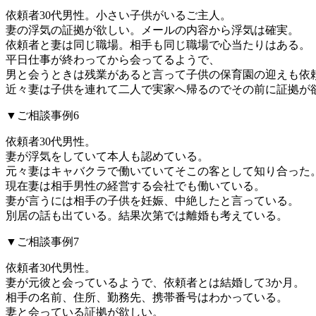
依頼者30代男性。小さい子供がいるご主人。
妻の浮気の証拠が欲しい。メールの内容から浮気は確実。
依頼者と妻は同じ職場。相手も同じ職場で心当たりはある。
平日仕事が終わってから会ってるようで、
男と会うときは残業があると言って子供の保育園の迎えも依
近々妻は子供を連れて二人で実家へ帰るのでその前に証拠が
▼ご相談事例6
依頼者30代男性。
妻が浮気をしていて本人も認めている。
元々妻はキャバクラで働いていてそこの客として知り合った
現在妻は相手男性の経営する会社でも働いている。
妻が言うには相手の子供を妊娠、中絶したと言っている。
別居の話も出ている。結果次第では離婚も考えている。
▼ご相談事例7
依頼者30代男性。
妻が元彼と会っているようで、依頼者とは結婚して3か月。
相手の名前、住所、勤務先、携帯番号はわかっている。
妻と会っている証拠が欲しい。