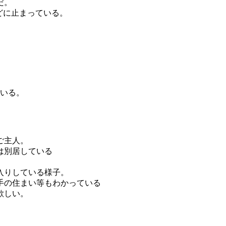
だ。
どに止まっている。
ている。
ご主人。
は別居している
入りしている様子。
手の住まい等もわかっている
欲しい。